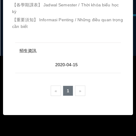
【各學期課表】 Jadwal Semester / Thời khóa biểu học
kỳ
【重要須知】 Informasi Penting / Những điều quan trọng
cần biết
招生資訊
2020-04-15
«
1
»