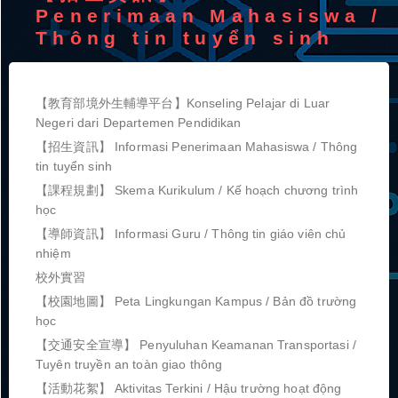
Penerimaan Mahasiswa /
Thông tin tuyển sinh
【教育部境外生輔導平台】Konseling Pelajar di Luar
Negeri dari Departemen Pendidikan
【招生資訊】 Informasi Penerimaan Mahasiswa / Thông
tin tuyển sinh
【課程規劃】 Skema Kurikulum / Kế hoạch chương trình
học
【導師資訊】 Informasi Guru / Thông tin giáo viên chủ
nhiệm
校外實習
【校園地圖】 Peta Lingkungan Kampus / Bản đồ trường
học
【交通安全宣導】 Penyuluhan Keamanan Transportasi /
Tuyên truyền an toàn giao thông
【活動花絮】 Aktivitas Terkini / Hậu trường hoạt động