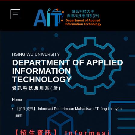
HSING WU UNIVERSITY
DEPARTMENT OF APPLIED
INFORMATION
TECHNOLOGY
資訊科技應用系(所)
Home
【招生資訊】 Informasi Penerimaan Mahasiswa / Thông tin tuyển
sinh
【招生資訊】 Informasi