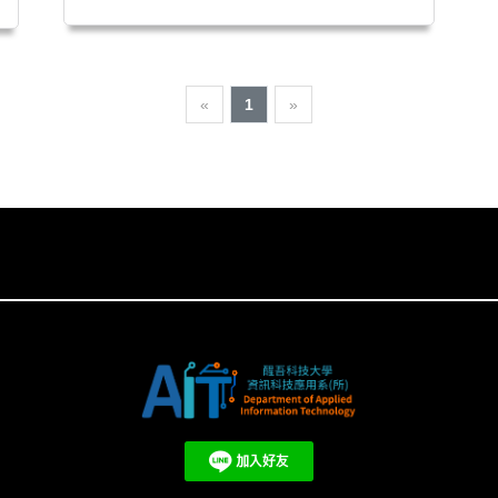
«
1
»